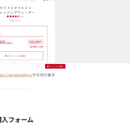
tps://aurelie.tokyo/
から切り抜き
購入フォーム